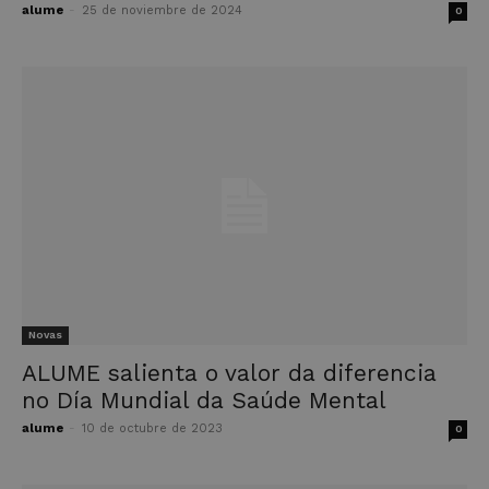
alume
-
25 de noviembre de 2024
0
Novas
ALUME salienta o valor da diferencia
no Día Mundial da Saúde Mental
alume
-
10 de octubre de 2023
0