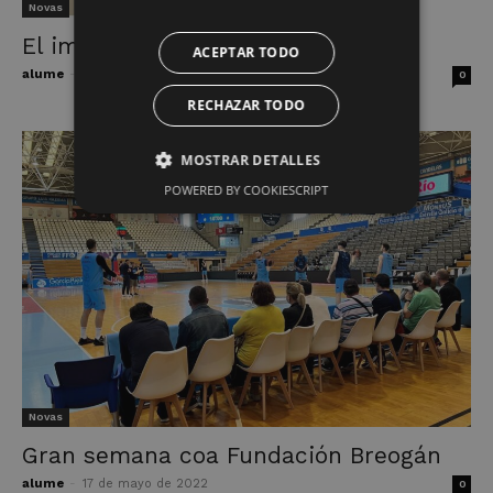
Novas
El impacto del confinamiento
ACEPTAR TODO
alume
-
2 de junio de 2022
0
RECHAZAR TODO
MOSTRAR DETALLES
POWERED BY COOKIESCRIPT
Novas
Gran semana coa Fundación Breogán
alume
-
17 de mayo de 2022
0