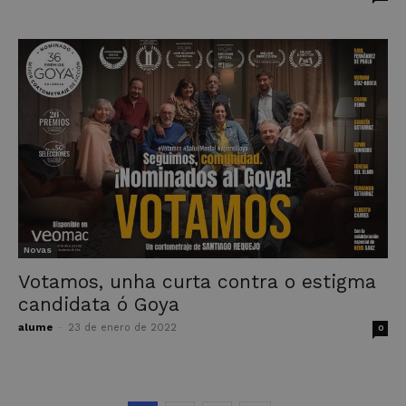
Novas
Votamos, unha curta contra o estigma
candidata ó Goya
alume
-
23 de enero de 2022
0