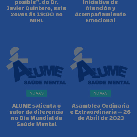
posible”, do Dr.
Iniciativa de
Javier Quintero, este
Atención y
xoves ás 19:00 no
Acompañamiento
MIHL
Emocional
NOVAS
NOVAS
ALUME salienta o
Asamblea Ordinaria
valor da diferencia
e Extraordinaria – 26
no Día Mundial da
de Abril de 2023
Saúde Mental