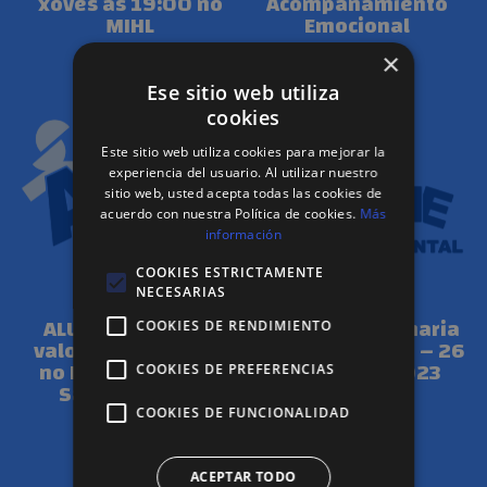
xoves ás 19:00 no
Acompañamiento
MIHL
Emocional
×
Ese sitio web utiliza
cookies
Este sitio web utiliza cookies para mejorar la
experiencia del usuario. Al utilizar nuestro
sitio web, usted acepta todas las cookies de
acuerdo con nuestra Política de cookies.
Más
información
COOKIES ESTRICTAMENTE
NOVAS
NOVAS
NECESARIAS
ALUME salienta o
Asamblea Ordinaria
COOKIES DE RENDIMIENTO
valor da diferencia
e Extraordinaria – 26
no Día Mundial da
de Abril de 2023
COOKIES DE PREFERENCIAS
Saúde Mental
COOKIES DE FUNCIONALIDAD
CARGAR MÁS
ACEPTAR TODO