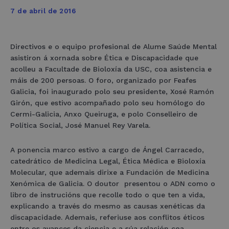
7 de abril de 2016
Directivos e o equipo profesional de Alume Saúde Mental
asistiron á xornada sobre Ética e Discapacidade que
acolleu a Facultade de Bioloxía da USC, coa asistencia e
máis de 200 persoas. O foro, organizado por Feafes
Galicia, foi inaugurado polo seu presidente, Xosé Ramón
Girón, que estivo acompañado polo seu homólogo do
Cermi-Galicia, Anxo Queiruga, e polo Conselleiro de
Política Social, José Manuel Rey Varela.
A ponencia marco estivo a cargo de Ángel Carracedo,
catedrático de Medicina Legal, Ética Médica e Bioloxía
Molecular, que ademais dirixe a Fundación de Medicina
Xenómica de Galicia. O doutor presentou o ADN como o
libro de instrucións que recolle todo o que ten a vida,
explicando a través do mesmo as causas xenéticas da
discapacidade. Ademais, referiuse aos conflitos éticos
entre os avances da ciencia e a súa relación coa