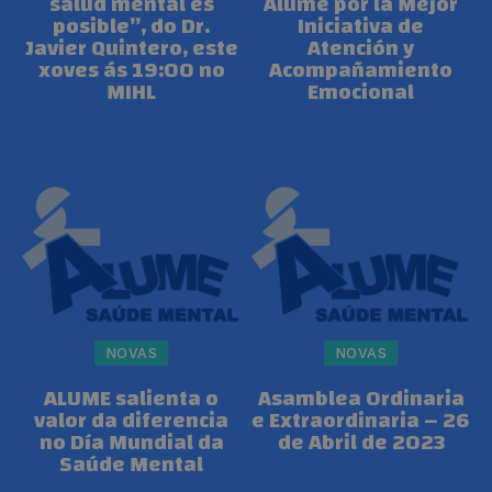
salud mental es
Alume por la Mejor
posible”, do Dr.
Iniciativa de
Javier Quintero, este
Atención y
xoves ás 19:00 no
Acompañamiento
MIHL
Emocional
NOVAS
NOVAS
ALUME salienta o
Asamblea Ordinaria
valor da diferencia
e Extraordinaria – 26
no Día Mundial da
de Abril de 2023
Saúde Mental