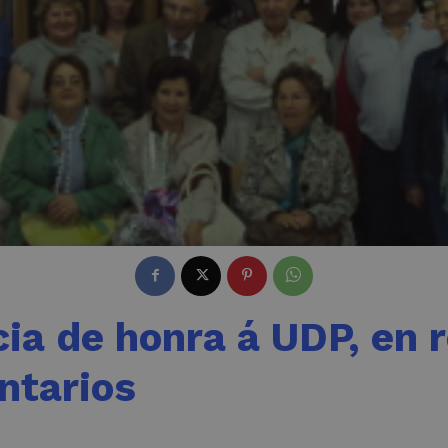
ia de honra á UDP, en
untarios