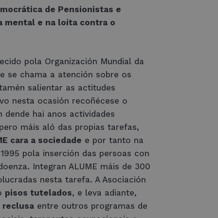
mocrática de Pensionistas e
 mental e na loita contra o
lecido pola Organización Mundial da
 e se chama a atención sobre os
tamén salientar as actitudes
tivo nesta ocasión recoñécese o
n dende hai anos actividades
pero máis aló das propias tarefas,
E cara a sociedade
e por tanto na
1995 pola inserción das persoas con
a doenza. Integran ALUME máis de 300
olucradas nesta tarefa. A Asociación
ro
pisos tutelados
, e leva adiante,
 reclusa
entre outros programas de