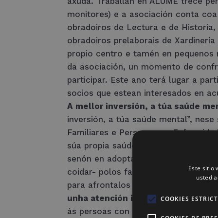
axuda. Traballan en ALUME trece pers
monitores) e a asociación conta coa
obradoiros de Lectura e de Historia,
obradoiros prelaborais de Xardinería
propio centro e tamén en pequenos m
da asociación, un momento de confra
participar. Este ano terá lugar a par
socios que estean interesados en ac
A mellor inversión, a túa saúde me
inversión, a túa saúde mental”, ne
Familiares e Persoas con Enfermidade
súa propia saúde mental, así como n
senón en adoptar outros modos de vi
Este sitio
coidar- polos familiares, amigos, c
usted a
para afrontalos con decisión e apo
unha atención integral ás persoas
COOKIES ESTRIC
ás persoas con enfermidade mental, 