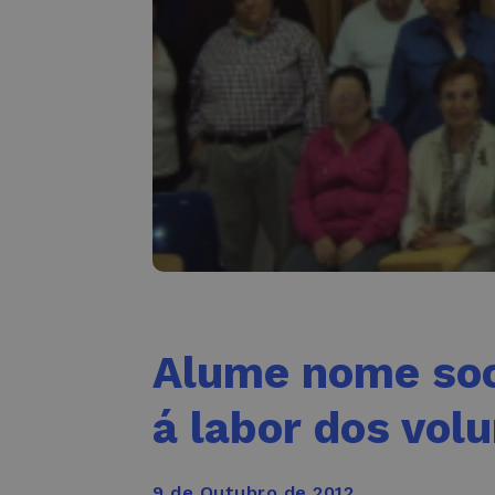
Alume nome soc
á labor dos vol
9 de Outubro de 2012