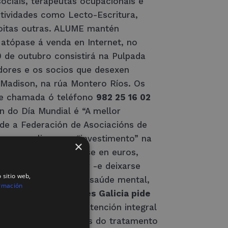
ociais, terapeutas ocupacionais e
ctividades como Lecto-Escritura,
 moitas outras. ALUME mantén
 atópase á venda en Internet, no
 de outubro consistirá na Pulpada
adores e os socios que desexen
 Madison, na rúa Montero Ríos. Os
nte chamada ó teléfono
982 25 16 02
 do Día Mundial é “A mellor
de a Federación de Asociacións de
as a realizar ese “investimento” na
×
n ten por que medirse en euros,
s estresante; coidar -e deixarse
 sitio web,
 ante os problemas de saúde mental,
rmación
 de saúde máis.
Feafes Galicia pide
fes Galicia reclama atención integral
to implica que ademáis do tratamento