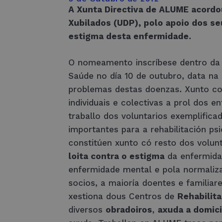
A Xunta Directiva de ALUME acordo
Xubilados (UDP)
, polo apoio dos s
estigma desta enfermidade.
O nomeamento inscríbese dentro da
Saúde no día 10 de outubro, data na
problemas destas doenzas. Xunto coa
individuais e colectivas a prol dos
traballo dos voluntarios exemplifica
importantes para a rehabilitación ps
constitúen xunto có resto dos volu
loita contra o estigma
da enfermidad
enfermidade mental e pola normaliza
socios, a maioría doentes e familiar
xestiona dous Centros de
Rehabilita
diversos
obradoiros
,
axuda a domici