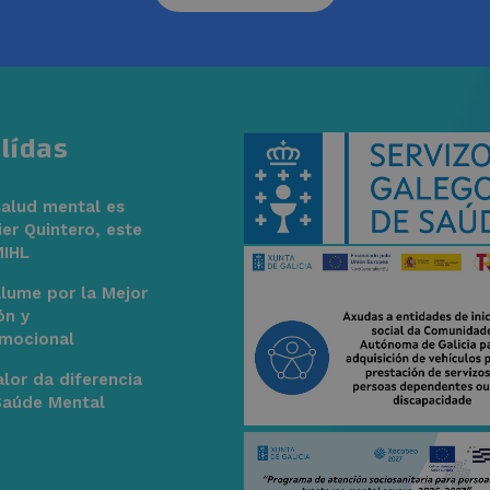
lídas
salud mental es
ier Quintero, este
MIHL
Alume por la Mejor
ón y
mocional
lor da diferencia
Saúde Mental