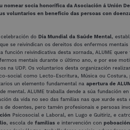
u nomear socia honorífica da Asociación á
Unión De
eus
voluntarios
en beneficio das persoas con doenza
 celebración do
Día Mundial da Saúde Mental
, estab
 que se reivindican os dereitos dos enfermos mentais
 función reivindicativa desta xornada, ALUME quere 
 enfermos mentais durante o último ano, e por ese mo
dos na UDP. Os voluntarios desta organización realiza
ico-social como Lecto-Escritura, Música ou Costura, 
ntarios un elemento fundamental na
apertura de ALUM
e mental. ALUME traballa dende a súa fundación en 
ción da vida no seo das familias nas que xurde est
es de doentes, pero tamén profesionais e persoas inv
ción
Psicosocial e Laboral, en Lugo e Guitiriz, e cat
lio
, escola de
familias
e intervención con
poboación