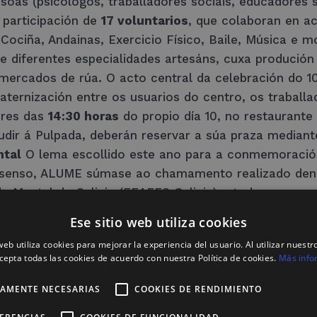
oas (psicólogos, traballadores sociais, educadores s
 participación de
17 voluntarios
, que colaboran en a
 Cociña, Andainas, Exercicio Físico, Baile, Música e
 e diferentes especialidades artesáns, cuxa produción
ercados de rúa. O acto central da celebración do 10
ternización entre os usuarios do centro, os traball
tires das
14:30 horas
do propio día 10, no restaurante
udir á Pulpada, deberán reservar a súa praza media
ntal
O lema escollido este ano para a conmemoración
se senso, ALUME súmase ao chamamento realizado den
 Mental de Galicia (FEAFES Galicia) a todas as perso
a das persoas do seu ámbito. Un investimento que no
Ese sitio web utiliza cookies
da e valores: organizar o noso tempo de forma meno
 web utiliza cookies para mejorar la experiencia del usuario. Al utilizar nuestro
ompañeiros, etc; e sobre todo, cambiar a nosa visión
cepta todas las cookies de acuerdo con nuestra Política de cookies.
Más info
iar a quen os presenta como calquera outro problema
 con enfermidade mental
No plano reivindicativo, Fea
TAMENTE NECESARIAS
COOKIES DE RENDIMIENTO
que en Galicia afecta a máis de 40.000 persoas. Es