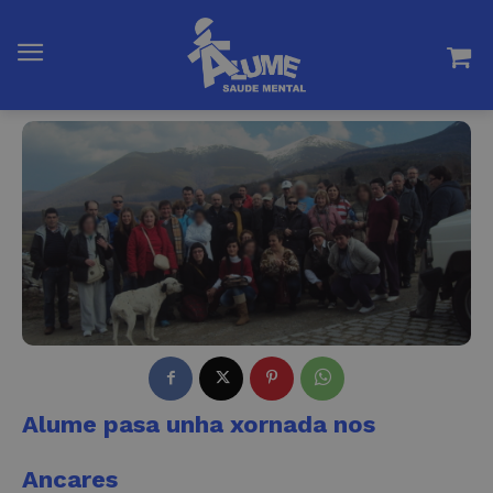
Alume pasa unha xornada nos
Ancares