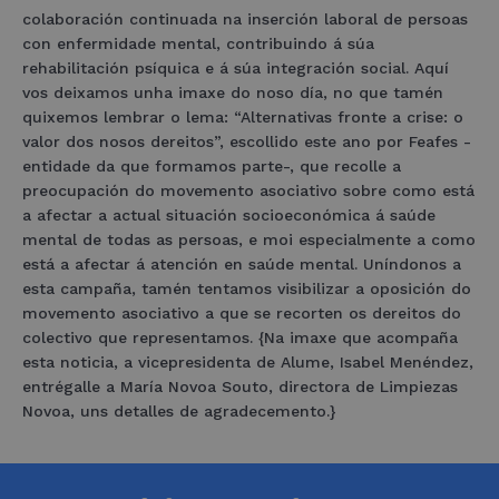
colaboración continuada na inserción laboral de persoas
con enfermidade mental, contribuindo á súa
rehabilitación psíquica e á súa integración social. Aquí
vos deixamos unha imaxe do noso día, no que tamén
quixemos lembrar o lema: “Alternativas fronte a crise: o
valor dos nosos dereitos”, escollido este ano por Feafes -
entidade da que formamos parte-, que recolle a
preocupación do movemento asociativo sobre como está
a afectar a actual situación socioeconómica á saúde
mental de todas as persoas, e moi especialmente a como
está a afectar á atención en saúde mental. Uníndonos a
esta campaña, tamén tentamos visibilizar a oposición do
movemento asociativo a que se recorten os dereitos do
colectivo que representamos. {Na imaxe que acompaña
esta noticia, a vicepresidenta de Alume, Isabel Menéndez,
entrégalle a María Novoa Souto, directora de Limpiezas
Novoa, uns detalles de agradecemento.}