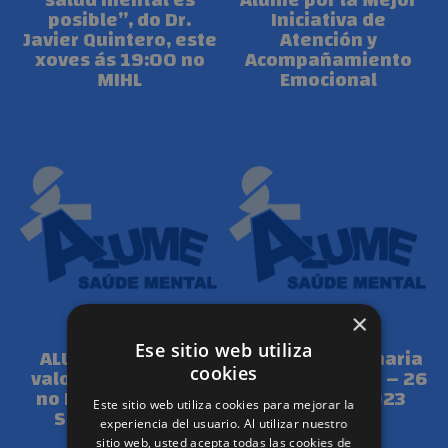
posible”, do Dr.
Iniciativa de
Javier Quintero, este
Atención y
xoves ás 19:00 no
Acompañamiento
MIHL
Emocional
×
NOVAS
NOVAS
Ese sitio web utiliza
ALUME salienta o
Asamblea Ordinaria
valor da diferencia
e Extraordinaria – 26
cookies
no Día Mundial da
de Abril de 2023
Este sitio web utiliza cookies para mejorar la
Saúde Mental
experiencia del usuario. Al utilizar nuestro
sitio web, usted acepta todas las cookies de