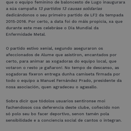
que o equipo feminino de baloncesto de Lugo inaugurara
a súa campaña
13 partidos 13 causas solidarias
dedicándonos o seu primeiro partido de LF2 da tempada
2015-2016. Por certo, a data foi do máis propicia, xa que
durante este mes celebráse o Día Mundial da
Enfermidade Metal.
O partido estivo xenial, segundo aseguraron os
afeccionados de Alume que asistiron, encantados por
certo, para animar as xogadoras do equipo local, que
votaron o resto ¡e gañaron!. No tempo de descanso, as
xogadoras fixeron entrega dunha camiseta firmada por
todo o equipo a Manuel Fernández Prado, presidente da
nosa asociación, quen agradeceu o agasallo.
Sobra dicir que tódolos usuarios sentíronse moi
fachendosos coa deferencia deste clube, coñecido non
só polo seu bo facer deportivo, senon tamén pola
sensibilidade e a conciencia social de cantos o integran.