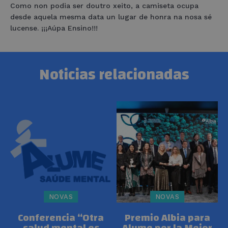
Como non podia ser doutro xeito, a camiseta ocupa
desde aquela mesma data un lugar de honra na nosa sé
lucense. ¡¡¡Aúpa Ensino!!!
Noticias relacionadas
NOVAS
NOVAS
Conferencia “Otra
Premio Albia para
salud mental es
Alume por la Mejor