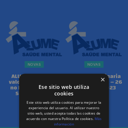
NOVAS
NOVAS
ALUME salienta o
Asamblea Ordinaria
×
valor da diferencia
e Extraordinaria – 26
no Día Mundial da
de Abril de 2023
Ese sitio web utiliza
Saúde Mental
cookies
Este sitio web utiliza cookies para mejorar la
experiencia del usuario. Al utilizar nuestro
sitio web, usted acepta todas las cookies de
CARGAR MÁIS
acuerdo con nuestra Política de cookies.
Más
información