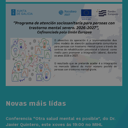
Novas máis lídas
Conferencia “Otra salud mental es posible”, do Dr.
Javier Quintero, este xoves ás 19:00 no MIHL