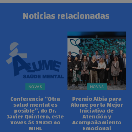
Noticias relacionadas
NOVAS
NOVAS
Conferencia “Otra
Premio Albia para
salud mental es
Alume por la Mejor
posible”, do Dr.
Iniciativa de
Javier Quintero, este
Atención y
xoves ás 19:00 no
Acompañamiento
MIHL
Emocional