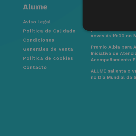
Alume
Novas máis 
Aviso legal
Conferencia “Otra 
posible”, do Dr. Jav
Política de Calidade
xoves ás 19:00 no 
Condiciones
Premio Albia para 
Generales de Venta
Iniciativa de Atenci
Política de cookies
Acompañamiento E
Contacto
ALUME salienta o va
no Día Mundial da 