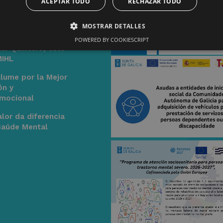
ACEPTAR TODO
RECHAZAR TODO
lídas
MOSTRAR DETALLES
salud mental es
POWERED BY COOKIESCRIPT
ier Quintero, este
MIHL
Alume por la Mejor
ón y
mocional
lor da diferencia
Saúde Mental