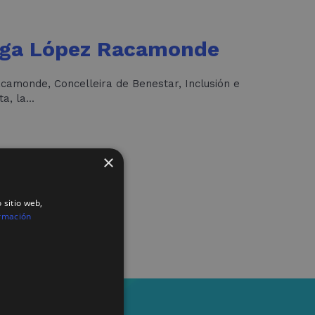
Olga López Racamonde
acamonde, Concelleira de Benestar, Inclusión e
 En esta visita, la...
×
 sitio web,
rmación