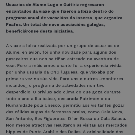
Usuarios de Alume Lugo e Guitiriz regresaron
encantados da viaxe que fixeron a Ibiza dentro do
programa anual de vacacións do Inserso, que organiza
Feafes. Un total de nove asociacións galegas,
beneficiáronse desta iniciativa.
A viaxe a Ibiza realizada por un grupo de usuarios de
Alume, en avión, foi unha novidade para algúns dos
pasaxeiros que non se tiñan estreado na aventura de
voar. Pero a máis emocionante foi a experiencia vivida
por unha usuaria da ONG luguesa, que viaxaba por
primeira vez na súa vida. Para uns e outros -monitores
incluídos_ o programa de actividades non tivo
desperdicio. O privilexiado clima do que goza durante
todo o ano a Illa balear, declarada Patrimonio da
Humanidade pola Unesco, permitíu aos visitantes gozar
das cálidas augas de fermosas praias, como Cala Nova,
San Antonio, Ses Figueretes, D´en Bossa ou Cala Salada.
Non menos atractivas resultaron as visitas aos mercados
hippies de Punta Arabí e das Dalias. A orixinalidade dos