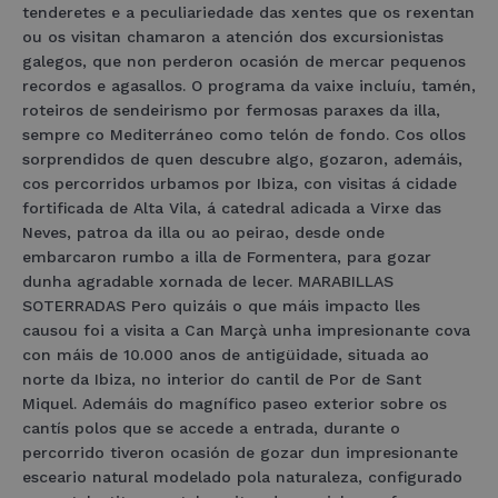
tenderetes e a peculiariedade das xentes que os rexentan
ou os visitan chamaron a atención dos excursionistas
galegos, que non perderon ocasión de mercar pequenos
recordos e agasallos. O programa da vaixe incluíu, tamén,
roteiros de sendeirismo por fermosas paraxes da illa,
sempre co Mediterráneo como telón de fondo. Cos ollos
sorprendidos de quen descubre algo, gozaron, ademáis,
cos percorridos urbamos por Ibiza, con visitas á cidade
fortificada de Alta Vila, á catedral adicada a Virxe das
Neves, patroa da illa ou ao peirao, desde onde
embarcaron rumbo a illa de Formentera, para gozar
dunha agradable xornada de lecer. MARABILLAS
SOTERRADAS Pero quizáis o que máis impacto lles
causou foi a visita a Can Marçà unha impresionante cova
con máis de 10.000 anos de antigüidade, situada ao
norte da Ibiza, no interior do cantil de Por de Sant
Miquel. Ademáis do magnífico paseo exterior sobre os
cantís polos que se accede a entrada, durante o
percorrido tiveron ocasión de gozar dun impresionante
esceario natural modelado pola naturaleza, configurado