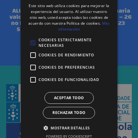
Este sitio web utiliza cookies para mejorar la
ALUME salienta o
Asamblea Ordinaria
experiencia del usuario. Al utilizar nuestro
valor da diferencia
e Extraordinaria – 26
sitio web, usted acepta todas las cookies de
no Día Mundial da
de Abril de 2023
acuerdo con nuestra Política de cookies.
Más
Saúde Mental
información
COOKIES ESTRICTAMENTE
NECESARIAS
CARGAR MÁIS
COOKIES DE RENDIMIENTO
COOKIES DE PREFERENCIAS
COOKIES DE FUNCIONALIDAD
ACEPTAR TODO
RECHAZAR TODO
MOSTRAR DETALLES
POWERED BY COOKIESCRIPT