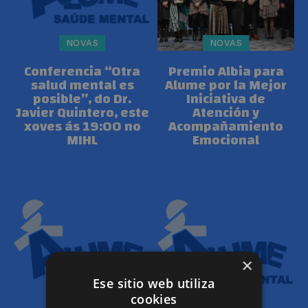
NOVAS
NOVAS
Conferencia “Otra
Premio Albia para
salud mental es
Alume por la Mejor
posible”, do Dr.
Iniciativa de
Javier Quintero, este
Atención y
xoves ás 19:00 no
Acompañamiento
MIHL
Emocional
×
Ese sitio web utiliza
cookies
NOVAS
NOVAS